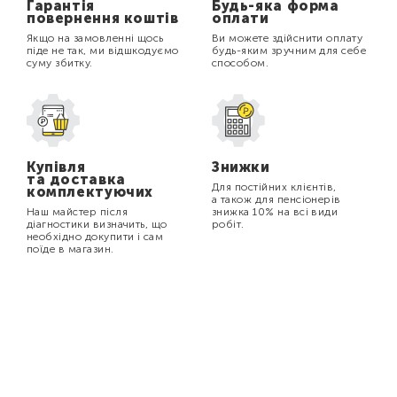
Гарантія
Будь-яка форма
повернення коштів
оплати
Якщо на замовленні щось
Ви можете здійснити оплату
піде не так, ми відшкодуємо
будь-яким зручним для себе
суму збитку.
способом.
Купівля
Знижки
та доставка
Для постійних клієнтів,
комплектуючих
а також для пенсіонерів
Наш майстер після
знижка 10% на всі види
діагностики визначить, що
робіт.
необхідно докупити і сам
поїде в магазин.