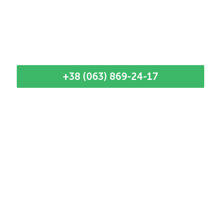
+38 (063) 869-24-17
Наші кращі майстри
Наданий момент у нас мало майстрів, тому
час приїзду до кліжнта узгоджується
безпосередньо з фахівцем. Телефонуйте