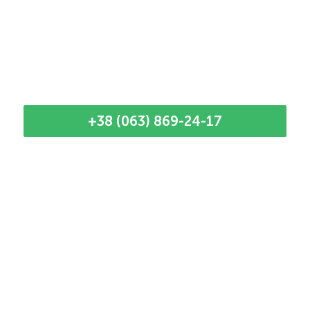
+38 (063) 869-24-17
Наші кращі майстри
Наданий момент у нас мало майстрів, тому
час приїзду до кліжнта узгоджується
безпосередньо з фахівцем. Телефонуйте