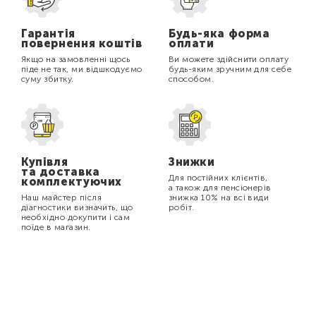
Гарантія
Будь-яка форма
повернення коштів
оплати
Якщо на замовленні щось
Ви можете здійснити оплату
піде не так, ми відшкодуємо
будь-яким зручним для себе
суму збитку.
способом.
Купівля
Знижки
та доставка
Для постійних клієнтів,
комплектуючих
а також для пенсіонерів
Наш майстер після
знижка 10% на всі види
діагностики визначить, що
робіт.
необхідно докупити і сам
поїде в магазин.