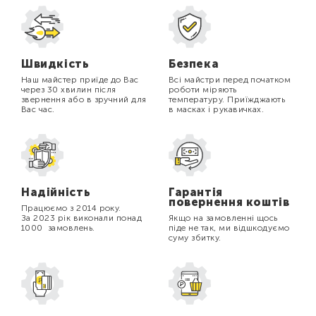
Швидкість
Безпека
Наш майстер приїде до Вас
Всі майстри перед початком
через 30 хвилин після
роботи міряють
звернення або в зручний для
температуру. Приїжджають
Вас час.
в масках і рукавичках.
Надійність
Гарантія
повернення коштів
Працюємо з 2014 року.
За 2023 рік виконали понад
Якщо на замовленні щось
1000 замовлень.
піде не так, ми відшкодуємо
суму збитку.