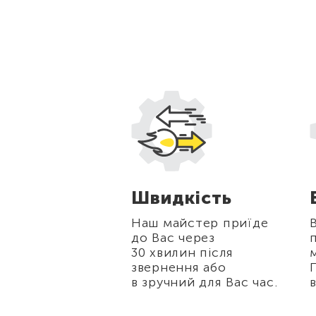
жки
Швидкість
стійних
Наш майстер приїде
в, а також для
до Вас через
нерів
30 хвилин після
 10% на всі
звернення або
біт.
в зручний для Вас час.