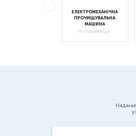
МЕХАНІЧНЕ РУЧНЕ
ЕЛЕКТРОМЕХАНІЧНА
РИСТОСУВАННЯ ДЛЯ
ПРОЧИЩУВАЛЬНА
ПРОЧИЩЕННЯ ТРУБ
МАШИНА
ROTHENBERGER
Наданий
у