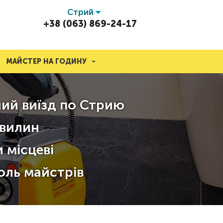
Стрий
+38 (063) 869-24-17
МАЙСТЕР НА ГОДИНУ
ий виїзд по Стрию
хвилин
 місцеві
оль майстрів