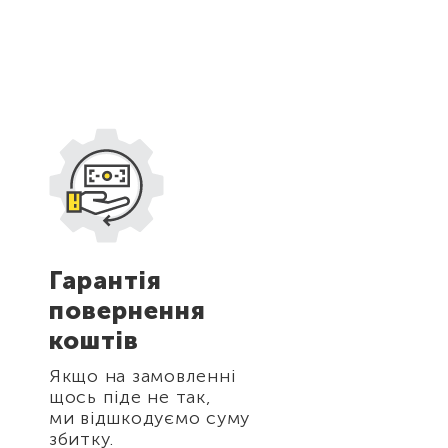
Гарантія
Будь-яка
повернення
форма опл
коштів
Ви можете зді
оплату будь-як
Якщо на замовленні
зручним для се
щось піде не так,
способом.
ми відшкодуємо суму
збитку.