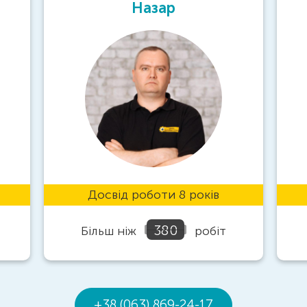
Олег
ків
Досвід роботи 14 років
280
біт
Більш ніж
робіт
+38 (063) 869-24-17