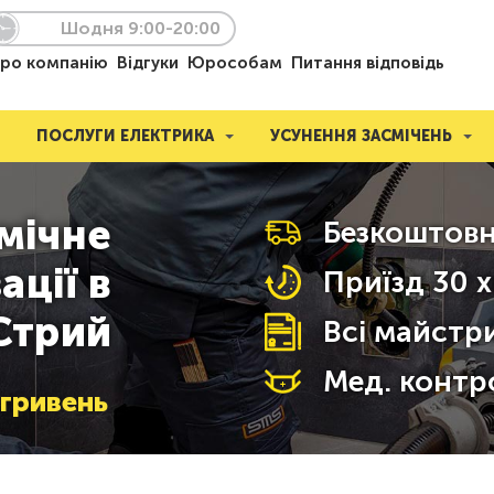
Шодня 9:00-20:00
ро компанію
Відгуки
Юрособам
Питання відповідь
ПОСЛУГИ ЕЛЕКТРИКА
УСУНЕННЯ ЗАСМІЧЕНЬ
мічне
Безкоштовн
ації в
Приїзд 30 
Стрий
Всі майстри
Мед. контр
гривень