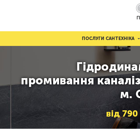
П
ПОСЛУГИ САНТЕХНІКА
Гідродина
промивання каналіз
м. 
від
790