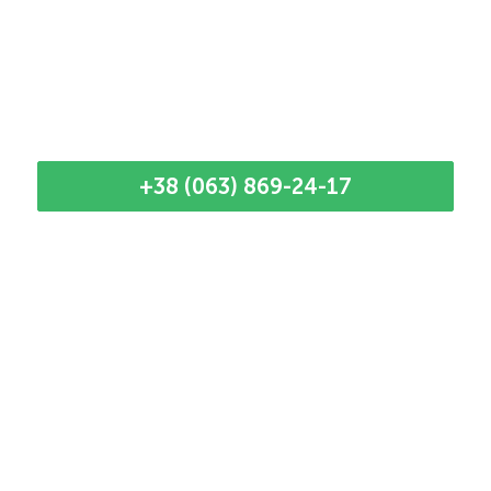
+38 (063) 869-24-17
Наші кращі майстри
Наданий момент у нас мало майстрів, тому
час приїзду до кліжнта узгоджується
безпосередньо з фахівцем. Телефонуйте