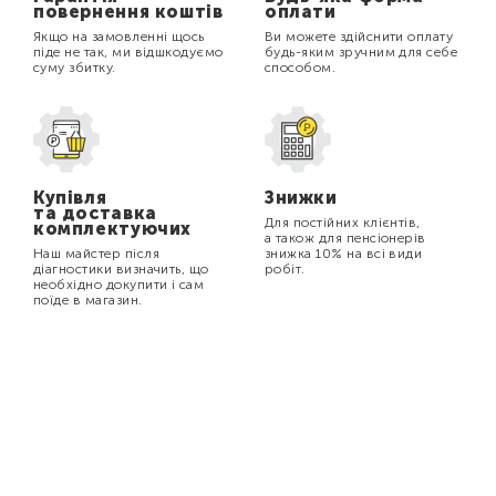
повернення коштів
оплати
Якщо на замовленні щось
Ви можете здійснити оплату
піде не так, ми відшкодуємо
будь-яким зручним для себе
суму збитку.
способом.
Купівля
Знижки
та доставка
Для постійних клієнтів,
комплектуючих
а також для пенсіонерів
Наш майстер після
знижка 10% на всі види
діагностики визначить, що
робіт.
необхідно докупити і сам
поїде в магазин.