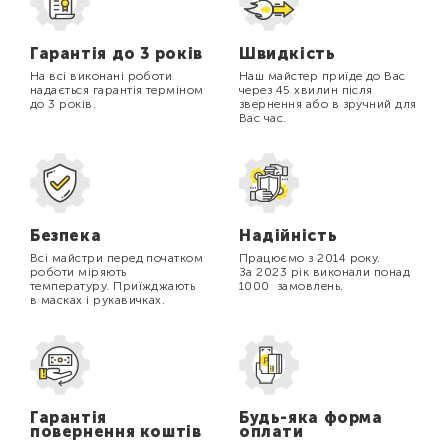
Гарантія до 3 років
Швидкість
На всі виконані роботи
Наш майстер приїде до Вас
надається гарантія терміном
через 45 хвилин після
до 3 років.
звернення або в зручний для
Вас час.
Безпека
Надійність
Всі майстри перед початком
Працюємо з 2014 року.
роботи міряють
За 2023 рік виконали понад
температуру. Приїжджають
1000 замовлень.
в масках і рукавичках.
Гарантія
Будь-яка форма
повернення коштів
оплати