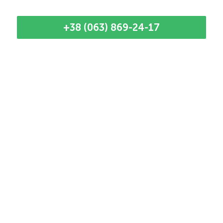
+38 (063) 869-24-17
Наші кращі майстри
Наданий момент у нас мало майстрів, тому
час приїзду до кліжнта узгоджується
безпосередньо з фахівцем. Телефонуйте
Назар