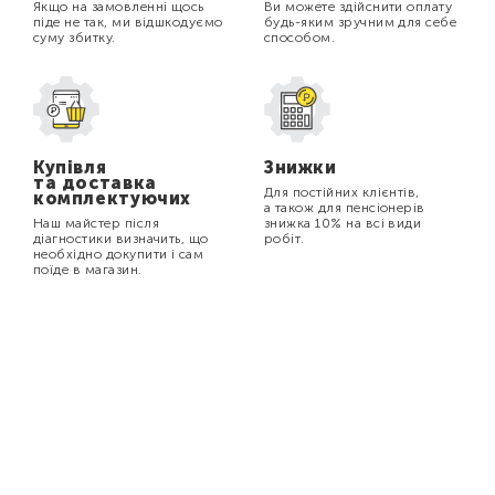
Якщо на замовленні щось
Ви можете здійснити оплату
піде не так, ми відшкодуємо
будь-яким зручним для себе
суму збитку.
способом.
Купівля
Знижки
та доставка
Для постійних клієнтів,
комплектуючих
а також для пенсіонерів
Наш майстер після
знижка 10% на всі види
діагностики визначить, що
робіт.
необхідно докупити і сам
поїде в магазин.