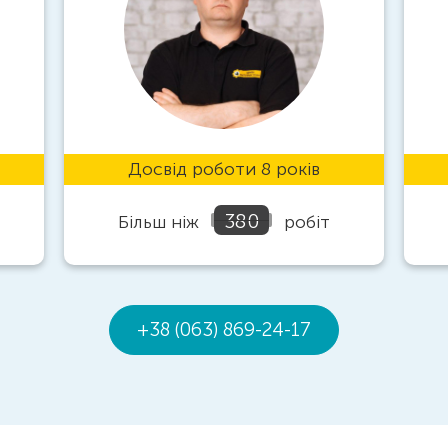
Досвід роботи 8 років
380
Більш ніж
робіт
+38 (063) 869-24-17