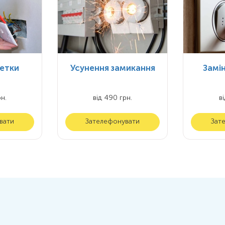
зетки
Усунення замикання
Замі
н.
від 490 грн.
в
вати
Зателефонувати
Зат