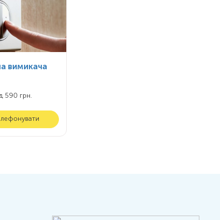
на вимикача
ід 590 грн.
елефонувати