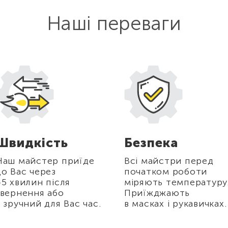
Наші переваги
Швидкість
Безпека
Наш майстер приїде
Всі майстри перед
до Вас через
початком роботи
45 хвилин після
міряють температуру
звернення або
Приїжджають
в зручний для Вас час.
в масках і рукавичках.