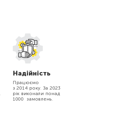
Надійність
Гарантія
поверненн
Працюємо
коштів
з 2014 року. За 2023
.
рік виконали понад
Якщо на замовл
1000 замовлень.
щось піде не та
ми відшкодуєм
збитку.