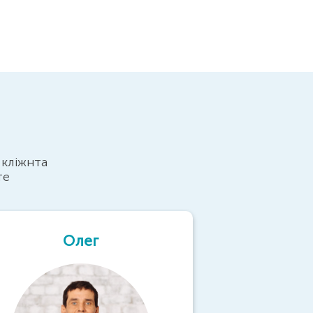
 кліжнта
те
Олег
Вол