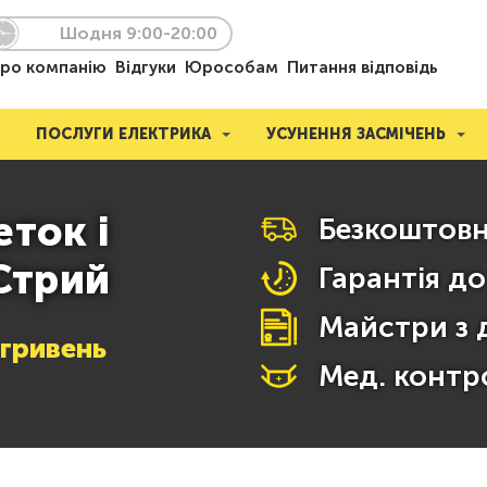
Шодня 9:00-20:00
ро компанію
Відгуки
Юрособам
Питання відповідь
ПОСЛУГИ ЕЛЕКТРИКА
УСУНЕННЯ ЗАСМІЧЕНЬ
еток і
Безкоштовн
 Стрий
Гарантія до
Майстри з 
гривень
Мед. контр