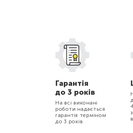
жки
Гарантія
до 3 років
стійних
в, а також для
На всі виконані
нерів
роботи надається
 10% на всі
гарантія терміном
біт.
до 3 років.