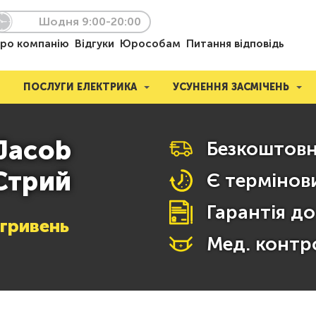
Шодня 9:00-20:00
ро компанію
Відгуки
Юрособам
Питання відповідь
ПОСЛУГИ ЕЛЕКТРИКА
УСУНЕННЯ ЗАСМІЧЕНЬ
Jacob
Безкоштовн
 Стрий
Є термінови
Гарантія до
гривень
Мед. контр