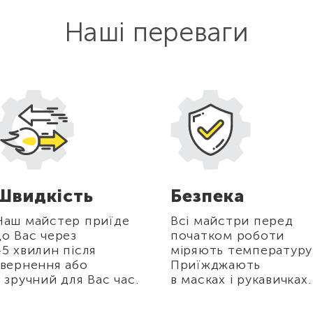
Наші переваги
Швидкість
Безпека
Наш майстер приїде
Всі майстри перед
до Вас через
початком роботи
45 хвилин після
міряють температуру
звернення або
Приїжджають
в зручний для Вас час.
в масках і рукавичках.