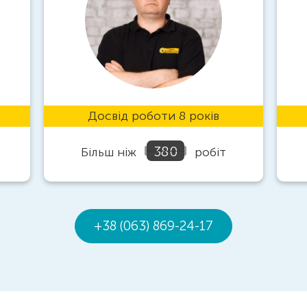
Досвід роботи 8 років
380
Більш ніж
робіт
+38 (063) 869-24-17