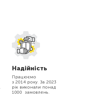
Надійність
Гарантія
поверненн
Працюємо
коштів
з 2014 року. За 2023
.
рік виконали понад
Якщо на замовл
1000 замовлень.
щось піде не та
ми відшкодуєм
збитку.