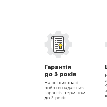
жки
Гарантія
до 3 років
стійних
в, а також для
На всі виконані
нерів
роботи надається
 10% на всі
гарантія терміном
біт.
до 3 років.