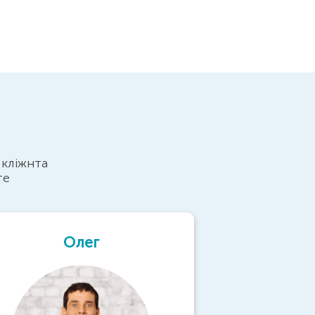
 кліжнта
те
Олег
Вол