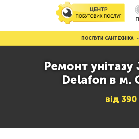
П
ПОСЛУГИ САНТЕХНІКА
Ремонт унітазу 
Delafon в м.
від
390