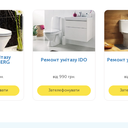
ітазу
Ремонт унітазу IDO
Ремонт у
BERG
н.
від 990 грн.
ві
вати
Зателефонувати
Зат