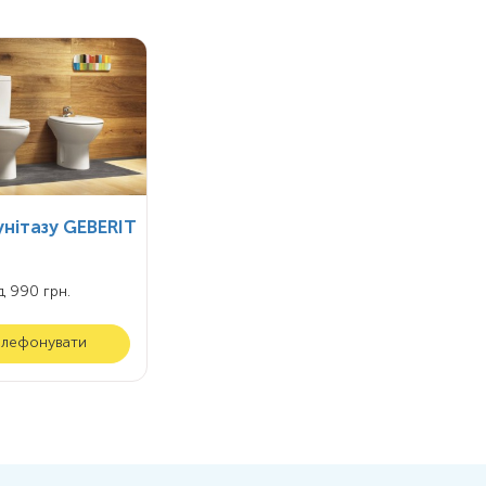
нітазу GEBERIT
д 990 грн.
елефонувати