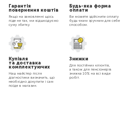
Гарантія
Будь-яка форма
повернення коштів
оплати
Якщо на замовленні щось
Ви можете здійснити оплату
піде не так, ми відшкодуємо
будь-яким зручним для себе
суму збитку.
способом.
Купівля
Знижки
та доставка
Для постійних клієнтів,
комплектуючих
а також для пенсіонерів
Наш майстер після
знижка 10% на всі види
діагностики визначить, що
робіт.
необхідно докупити і сам
поїде в магазин.