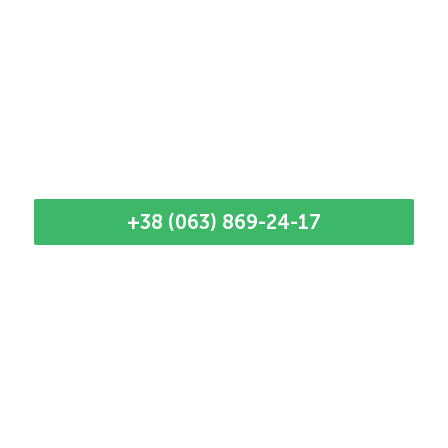
+38 (063) 869-24-17
Наші кращі майстри
Наданий момент у нас мало майстрів, тому
час приїзду до кліжнта узгоджується