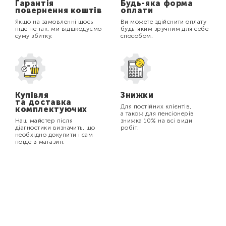
Гарантія
Будь-яка форма
повернення коштів
оплати
Якщо на замовленні щось
Ви можете здійснити оплату
піде не так, ми відшкодуємо
будь-яким зручним для себе
суму збитку.
способом.
Купівля
Знижки
та доставка
Для постійних клієнтів,
комплектуючих
а також для пенсіонерів
Наш майстер після
знижка 10% на всі види
діагностики визначить, що
робіт.
необхідно докупити і сам
поїде в магазин.