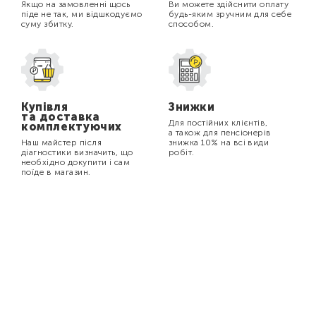
Якщо на замовленні щось
Ви можете здійснити оплату
піде не так, ми відшкодуємо
будь-яким зручним для себе
суму збитку.
способом.
Купівля
Знижки
та доставка
Для постійних клієнтів,
комплектуючих
а також для пенсіонерів
Наш майстер після
знижка 10% на всі види
діагностики визначить, що
робіт.
необхідно докупити і сам
поїде в магазин.