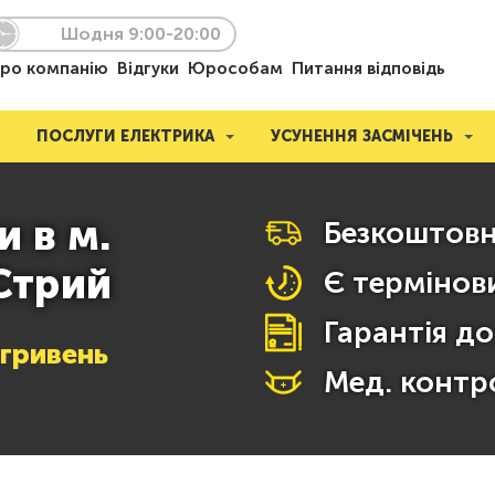
Шодня 9:00-20:00
ро компанію
Відгуки
Юрособам
Питання відповідь
ПОСЛУГИ ЕЛЕКТРИКА
УСУНЕННЯ ЗАСМІЧЕНЬ
 в м.
Безкоштовн
Стрий
Є термінови
Гарантія до
гривень
Мед. контр