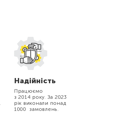
Надійність
Гарантія
поверненн
Працюємо
коштів
з 2014 року. За 2023
.
рік виконали понад
Якщо на замовл
1000 замовлень.
щось піде не та
ми відшкодуєм
збитку.