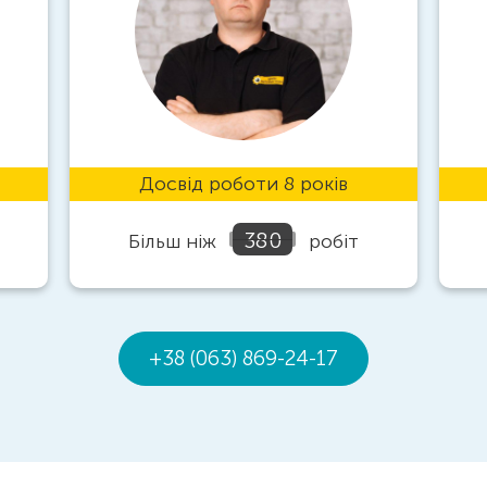
Досвід роботи 8 років
380
Більш ніж
робіт
+38 (063) 869-24-17