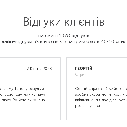
Відгуки клієнтів
на сайті 1078 відгуків
лайн-відгуки з'являються з затримкою в 40-60 хви
7 Квітня 2023
ГЕОРГІЙ
Стрий
 фірму. І знову результат
Сергій справжній майстер 
спасибі сантехніку пану
зробив акуратно, чітко, які
класу. Робота виконана
ввічливим, під час діагно
розглянув всі …