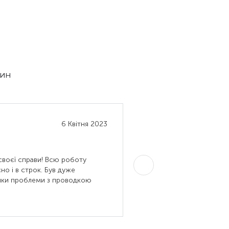
лин
6 Квітня 2023
ДАР'Я
Стрий
своєї справи! Всю роботу
Дивовижний майстер Сер
сно і в строк. Був дуже
себе вдома, дуже добрий 
стики проблеми з проводкою
Буду в подальшому прос
…