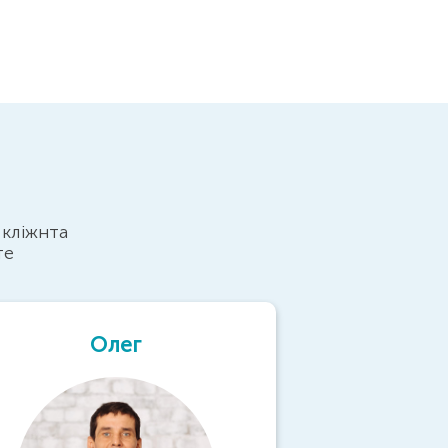
 кліжнта
те
Олег
Вол