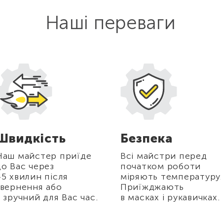
Наші переваги
Швидкість
Безпека
Наш майстер приїде
Всі майстри перед
до Вас через
початком роботи
45 хвилин після
міряють температуру
звернення або
Приїжджають
в зручний для Вас час.
в масках і рукавичках.