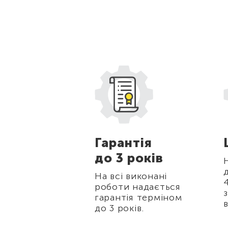
жки
Гарантія
до 3 років
стійних
в, а також для
На всі виконані
нерів
роботи надається
 10% на всі
гарантія терміном
біт.
до 3 років.