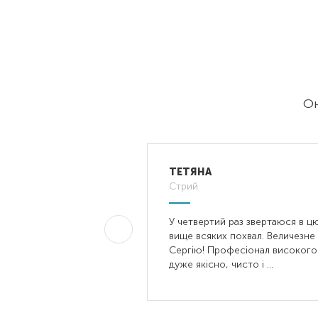
Он
8 Квітня 2023
ТЕТЯНА
Стрий
і! Приїхав до нас
У четвертий раз звертаюся в цю
 показав професіоналізм
вище всяких похвал. Величезне 
якую йому
Сергію! Професіонал високого 
дуже якісно, ​​чисто і …