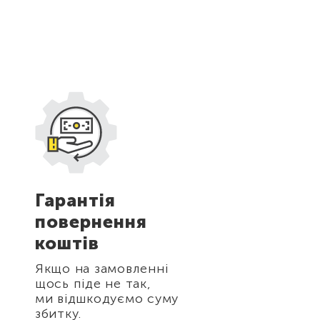
Гарантія
Будь-яка
повернення
форма опл
коштів
Ви можете зді
оплату будь-як
Якщо на замовленні
зручним для се
щось піде не так,
способом.
ми відшкодуємо суму
збитку.