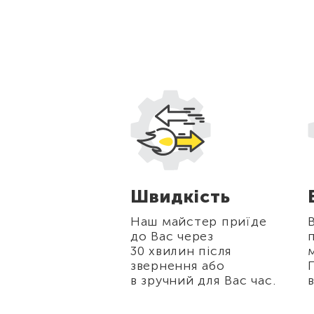
жки
Швидкість
стійних
Наш майстер приїде
в, а також для
до Вас через
нерів
30 хвилин після
 10% на всі
звернення або
біт.
в зручний для Вас час.