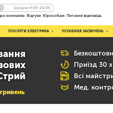
Шодня 9:00-20:00
ро компанію
Відгуки
Юрособам
Питання відповідь
ПОСЛУГИ ЕЛЕКТРИКА
УСУНЕННЯ ЗАСМІЧЕНЬ
вання
Безкоштовн
зових
Приїзд 30 
 Стрий
Всі майстри
Мед. контр
гривень