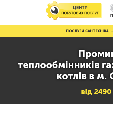
П
ПОСЛУГИ САНТЕХНІКА
Проми
теплообмінників га
котлів в м.
від
2490