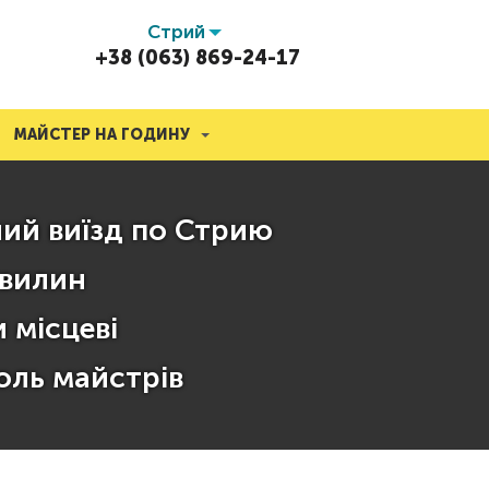
Стрий
+38 (063) 869-24-17
МАЙСТЕР НА ГОДИНУ
ий виїзд по Стрию
хвилин
 місцеві
оль майстрів