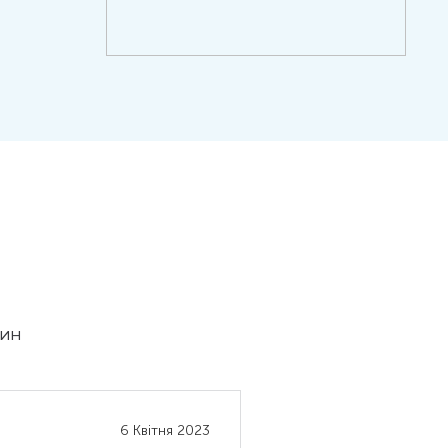
лин
6 Квітня 2023
ДАР'Я